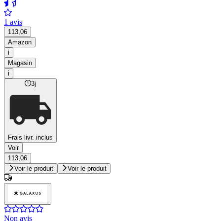
1 avis
113,06
Amazon
i
Magasin
i
3j
Frais livr. inclus
Voir
113,06
Voir le produit
Voir le produit
Non avis