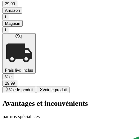
29,99
Amazon
i
Magasin
i
3j
Frais livr. inclus
Voir
29,99
Voir le produit
Voir le produit
Avantages et inconvénients
par nos spécialistes