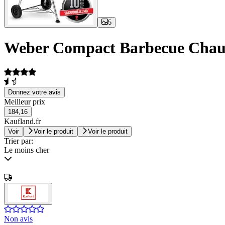
5
Weber Compact Barbecue Chaud
Donnez votre avis
Meilleur prix
184,16
Kaufland.fr
Voir
Voir le produit
Voir le produit
Trier par:
Le moins cher
Non avis