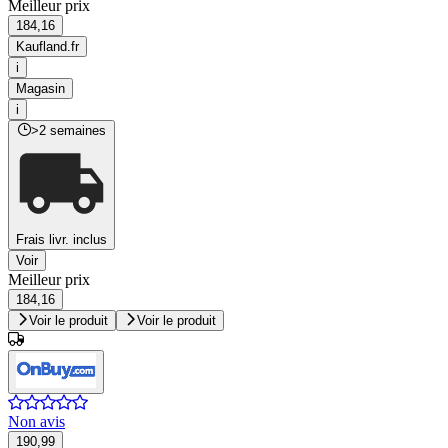
Meilleur prix
184,16
Kaufland.fr
i
Magasin
i
>2 semaines
Frais livr. inclus
Voir
Meilleur prix
184,16
Voir le produit
Voir le produit
Non avis
190,99