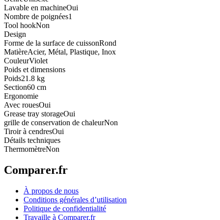
Lavable en machine
Oui
Nombre de poignées
1
Tool hook
Non
Design
Forme de la surface de cuisson
Rond
Matière
Acier, Métal, Plastique, Inox
Couleur
Violet
Poids et dimensions
Poids
21.8 kg
Section
60 cm
Ergonomie
Avec roues
Oui
Grease tray storage
Oui
grille de conservation de chaleur
Non
Tiroir à cendres
Oui
Détails techniques
Thermomètre
Non
Comparer.fr
À propos de nous
Conditions générales d’utilisation
Politique de confidentialité
Travaille à Comparer.fr