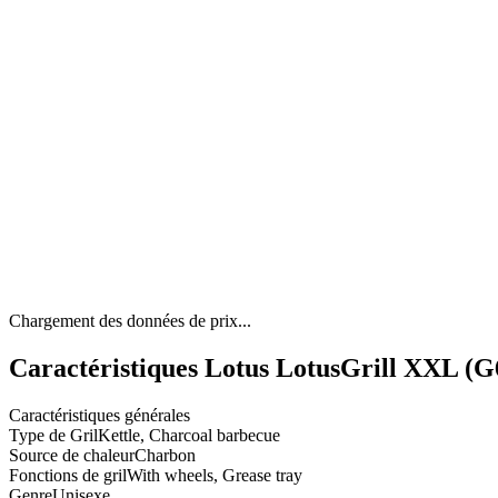
Chargement des données de prix...
Caractéristiques Lotus LotusGrill XXL (G6
Caractéristiques générales
Type de Gril
Kettle, Charcoal barbecue
Source de chaleur
Charbon
Fonctions de gril
With wheels, Grease tray
Genre
Unisexe