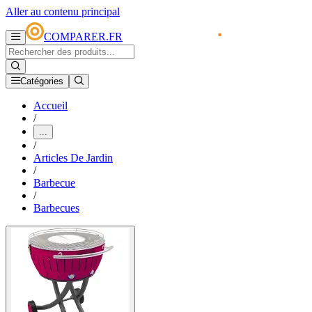
Aller au contenu principal
COMPARER.FR
Catégories
Accueil
/
...
/
Articles De Jardin
/
Barbecue
/
Barbecues