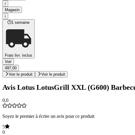
i
Magasin
i
1 semaine
Frais livr. inclus
Voir
497,00
Voir le produit
Voir le produit
Avis Lotus LotusGrill XXL (G600) Barbecue
0,0
Soyez le premier à écrire un avis pour ce produit
5
0