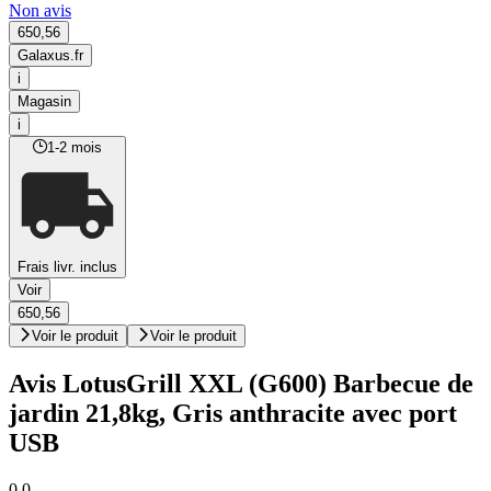
Non avis
650,56
Galaxus.fr
i
Magasin
i
1-2 mois
Frais livr. inclus
Voir
650,56
Voir le produit
Voir le produit
Avis LotusGrill XXL (G600) Barbecue de
jardin 21,8kg, Gris anthracite avec port
USB
0,0