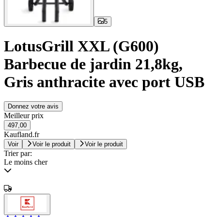
5
LotusGrill XXL (G600)
Barbecue de jardin 21,8kg,
Gris anthracite avec port USB
Donnez votre avis
Meilleur prix
497,00
Kaufland.fr
Voir
Voir le produit
Voir le produit
Trier par:
Le moins cher