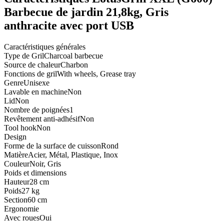
Barbecue de jardin 21,8kg, Gris
anthracite avec port USB
Caractéristiques générales
Type de Gril
Charcoal barbecue
Source de chaleur
Charbon
Fonctions de gril
With wheels, Grease tray
Genre
Unisexe
Lavable en machine
Non
Lid
Non
Nombre de poignées
1
Revêtement anti-adhésif
Non
Tool hook
Non
Design
Forme de la surface de cuisson
Rond
Matière
Acier, Métal, Plastique, Inox
Couleur
Noir, Gris
Poids et dimensions
Hauteur
28 cm
Poids
27 kg
Section
60 cm
Ergonomie
Avec roues
Oui