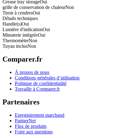
Grease tray storage
Oui
grille de conservation de chaleur
Non
Tiroir à cendres
Oui
Détails techniques
Handle(s)
Oui
Lumière d'indication
Oui
Minuterie intégrée
Oui
Thermomètre
Non
Tuyau inclus
Non
Comparer.fr
À propos de nous
Conditions générales d’utilisation
Politique de confidentialité
Travaille à Comparer.fr
Partenaires
Enregistrement marchand
PartnerNet
Flux de produits
Foire aux questions