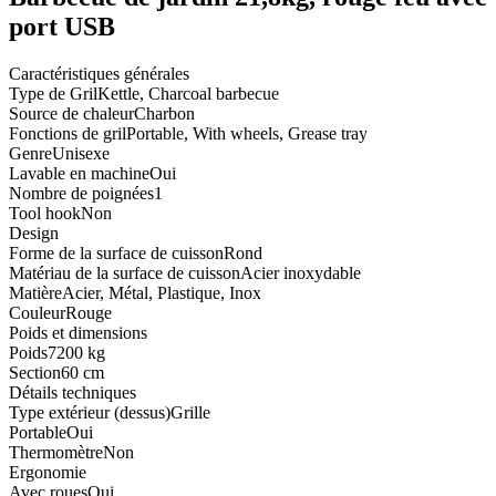
port USB
Caractéristiques générales
Type de Gril
Kettle, Charcoal barbecue
Source de chaleur
Charbon
Fonctions de gril
Portable, With wheels, Grease tray
Genre
Unisexe
Lavable en machine
Oui
Nombre de poignées
1
Tool hook
Non
Design
Forme de la surface de cuisson
Rond
Matériau de la surface de cuisson
Acier inoxydable
Matière
Acier, Métal, Plastique, Inox
Couleur
Rouge
Poids et dimensions
Poids
7200 kg
Section
60 cm
Détails techniques
Type extérieur (dessus)
Grille
Portable
Oui
Thermomètre
Non
Ergonomie
Avec roues
Oui