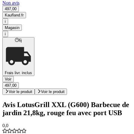
Non avis
497,00
Kaufland.fr
i
Magasin
i
6j
Frais livr. inclus
Voir
497,00
Voir le produit
Voir le produit
Avis LotusGrill XXL (G600) Barbecue de
jardin 21,8kg, rouge feu avec port USB
0,0