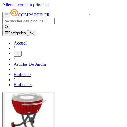
Aller au contenu principal
COMPARER.FR
Catégories
Accueil
/
...
/
Articles De Jardin
/
Barbecue
/
Barbecues