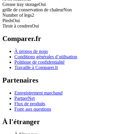
Grease tray storage
Oui
grille de conservation de chaleur
Non
Number of legs
2
Pieds
Oui
Tiroir à cendres
Oui
Comparer.fr
À propos de nous
Conditions générales d’utilisation
Politique de confidentialité
Travaille à Comparer.fr
Partenaires
Enregistrement marchand
PartnerNet
Flux de produits
Foire aux questions
À l'étranger