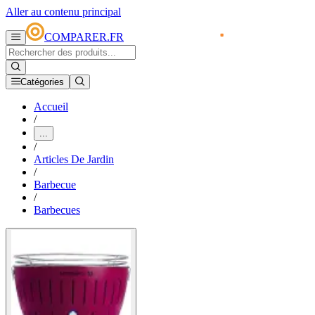
Aller au contenu principal
COMPARER.FR
Catégories
Accueil
/
...
/
Articles De Jardin
/
Barbecue
/
Barbecues