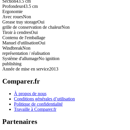
Section
43.5 cm
Profondeur
43.5 cm
Ergonomie
Avec roues
Non
Grease tray storage
Oui
grille de conservation de chaleur
Non
Tiroir à cendres
Oui
Contenu de l'emballage
Manuel d'utilisation
Oui
Windbreak
Non
représentation / réalisation
Système d'allumage
No ignition
publishing
Année de mise en service
2013
Comparer.fr
À propos de nous
Conditions générales d’utilisation
Politique de confidentialité
Travaille à Comparer.fr
Partenaires