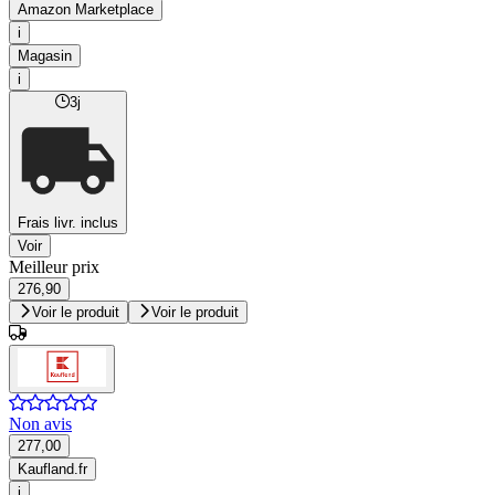
Amazon Marketplace
i
Magasin
i
3j
Frais livr. inclus
Voir
Meilleur prix
276,90
Voir le produit
Voir le produit
Non avis
277,00
Kaufland.fr
i