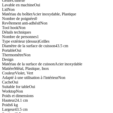
Genre
Unisexe
Lavable en machine
Oui
Lid
Non
Matériau du boîtier
Acier inoxydable, Plastique
Nombre de poignées
0
Revêtement anti-adhésif
Non
Tool hook
Non
Détails techniques
Nombre de personnes
1
Type extérieur (dessus)
Grilles
Diamètre de la surface de cuisson
43.5 cm
Portable
Oui
Thermomètre
Non
Design
Matériau de la surface de cuisson
Acier inoxydable
Matière
Métal, Plastique, Inox
Couleur
Violet, Vert
Adapté à une utilisation à l'intérieur
Non
Cache
Oui
Suitable for table
Oui
Worktop
Non
Poids et dimensions
Hauteur
24.1 cm
Poids
6 kg
Largeur
43.5 cm