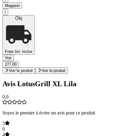
Magasin
i
6j
Frais livr. inclus
Voir
277,00
Voir le produit
Voir le produit
Avis LotusGrill XL Lila
0,0
Soyez le premier à écrire un avis pour ce produit
5
0
4