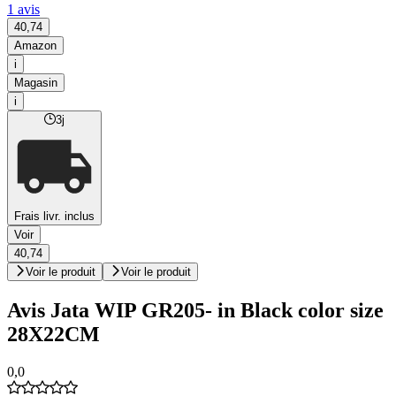
1 avis
40,74
Amazon
i
Magasin
i
3j
Frais livr. inclus
Voir
40,74
Voir le produit
Voir le produit
Avis Jata WIP GR205- in Black color size
28X22CM
0,0