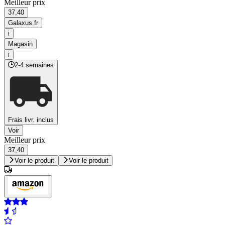
Meilleur prix
37,40
Galaxus.fr
i
Magasin
i
2-4 semaines
Frais livr. inclus
Voir
Meilleur prix
37,40
Voir le produit
Voir le produit