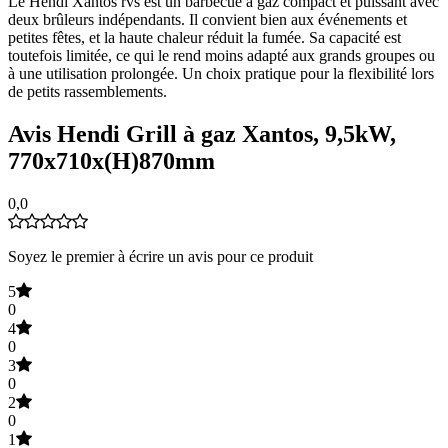
Le Hendi Xantos rvs est un barbecue à gaz compact et puissant avec
deux brûleurs indépendants. Il convient bien aux événements et
petites fêtes, et la haute chaleur réduit la fumée. Sa capacité est
toutefois limitée, ce qui le rend moins adapté aux grands groupes ou
à une utilisation prolongée. Un choix pratique pour la flexibilité lors
de petits rassemblements.
Avis Hendi Grill à gaz Xantos, 9,5kW,
770x710x(H)870mm
0,0
Soyez le premier à écrire un avis pour ce produit
5
0
4
0
3
0
2
0
1