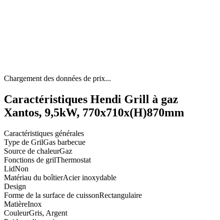
Chargement des données de prix...
Caractéristiques Hendi Grill à gaz
Xantos, 9,5kW, 770x710x(H)870mm
Caractéristiques générales
Type de Gril
Gas barbecue
Source de chaleur
Gaz
Fonctions de gril
Thermostat
Lid
Non
Matériau du boîtier
Acier inoxydable
Design
Forme de la surface de cuisson
Rectangulaire
Matière
Inox
Couleur
Gris, Argent