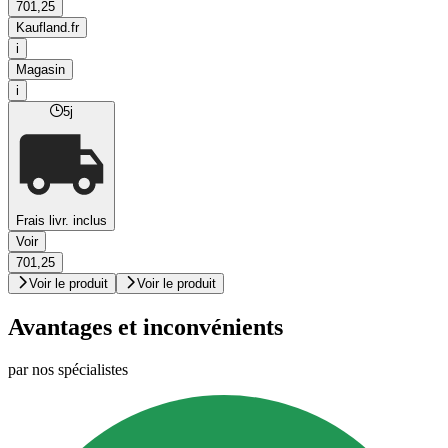
701,25
Kaufland.fr
i
Magasin
i
5j
Frais livr. inclus
Voir
701,25
Voir le produit
Voir le produit
Avantages et inconvénients
par nos spécialistes