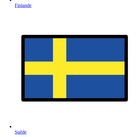
Finlande
Suède