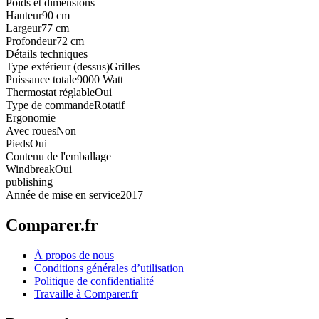
Poids et dimensions
Hauteur
90 cm
Largeur
77 cm
Profondeur
72 cm
Détails techniques
Type extérieur (dessus)
Grilles
Puissance totale
9000 Watt
Thermostat réglable
Oui
Type de commande
Rotatif
Ergonomie
Avec roues
Non
Pieds
Oui
Contenu de l'emballage
Windbreak
Oui
publishing
Année de mise en service
2017
Comparer.fr
À propos de nous
Conditions générales d’utilisation
Politique de confidentialité
Travaille à Comparer.fr