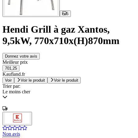
5
Hendi Grill à gaz Xantos,
9,5kW, 770x710x(H)870mm
Donnez votre avis
Meilleur prix
701,25
Kaufland.fr
Voir
Voir le produit
Voir le produit
Trier par:
Le moins cher
Non avis