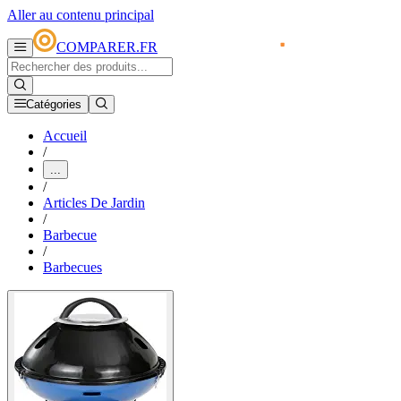
Aller au contenu principal
COMPARER.FR
Catégories
Accueil
/
...
/
Articles De Jardin
/
Barbecue
/
Barbecues