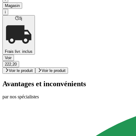
Magasin
i
3j
Frais livr. inclus
Voir
222,20
Voir le produit
Voir le produit
Avantages et inconvénients
par nos spécialistes