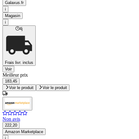
Galaxus.fr
i
Magasin
i
4j
Frais livr. inclus
Voir
Meilleur prix
183,45
Voir le produit
Voir le produit
Non avis
222,20
Amazon Marketplace
i