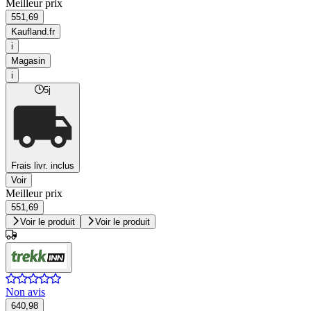
Meilleur prix
551,69
Kaufland.fr
i
Magasin
i
5j
Frais livr. inclus
Voir
Meilleur prix
551,69
Voir le produit
Voir le produit
Non avis
640,98