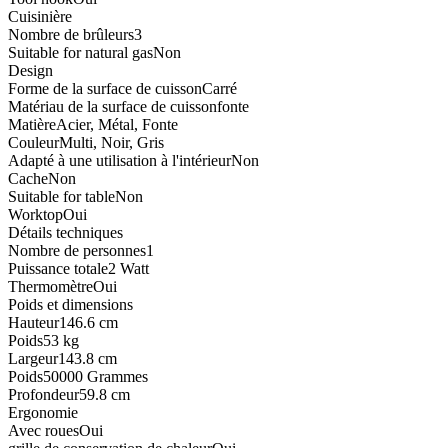
Cuisinière
Nombre de brûleurs
3
Suitable for natural gas
Non
Design
Forme de la surface de cuisson
Carré
Matériau de la surface de cuisson
fonte
Matière
Acier, Métal, Fonte
Couleur
Multi, Noir, Gris
Adapté à une utilisation à l'intérieur
Non
Cache
Non
Suitable for table
Non
Worktop
Oui
Détails techniques
Nombre de personnes
1
Puissance totale
2 Watt
Thermomètre
Oui
Poids et dimensions
Hauteur
146.6 cm
Poids
53 kg
Largeur
143.8 cm
Poids
50000 Grammes
Profondeur
59.8 cm
Ergonomie
Avec roues
Oui