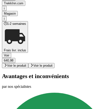
TrekkInn.com
i
Magasin
i
1-2 semaines
Frais livr. inclus
Voir
640,98
Voir le produit
Voir le produit
Avantages et inconvénients
par nos spécialistes