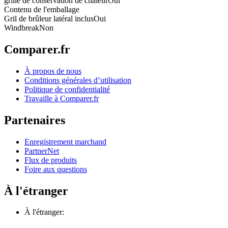
grille de conservation de chaleur
Oui
Contenu de l'emballage
Gril de brûleur latéral inclus
Oui
Windbreak
Non
Comparer.fr
À propos de nous
Conditions générales d’utilisation
Politique de confidentialité
Travaille à Comparer.fr
Partenaires
Enregistrement marchand
PartnerNet
Flux de produits
Foire aux questions
À l'étranger
À l'étranger: