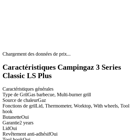
Chargement des données de prix...
Caractéristiques Campingaz 3 Series
Classic LS Plus
Caractéristiques générales
Type de Gril
Gas barbecue, Multi-burner grill
Source de chaleur
Gaz
Fonctions de gril
Lid, Thermometer, Worktop, With wheels, Tool
hook
Butanette
Oui
Garantie
2 years
Lid
Oui
Revêtement anti-adhésif
Oui
Tool hook
Oui