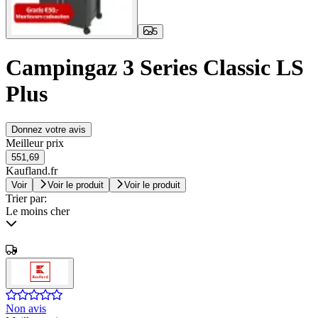
5
Campingaz 3 Series Classic LS
Plus
Donnez votre avis
Meilleur prix
551,69
Kaufland.fr
Voir
Voir le produit
Voir le produit
Trier par:
Le moins cher
Non avis