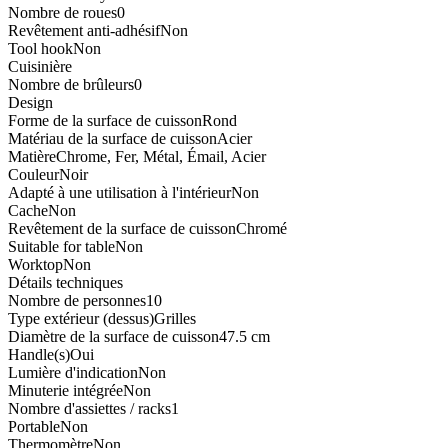
Nombre de roues
0
Revêtement anti-adhésif
Non
Tool hook
Non
Cuisinière
Nombre de brûleurs
0
Design
Forme de la surface de cuisson
Rond
Matériau de la surface de cuisson
Acier
Matière
Chrome, Fer, Métal, Émail, Acier
Couleur
Noir
Adapté à une utilisation à l'intérieur
Non
Cache
Non
Revêtement de la surface de cuisson
Chromé
Suitable for table
Non
Worktop
Non
Détails techniques
Nombre de personnes
10
Type extérieur (dessus)
Grilles
Diamètre de la surface de cuisson
47.5 cm
Handle(s)
Oui
Lumière d'indication
Non
Minuterie intégrée
Non
Nombre d'assiettes / racks
1
Portable
Non
Thermomètre
Non