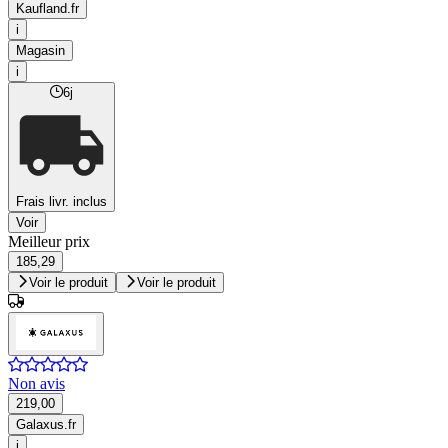
Kaufland.fr
i
Magasin
i
6j
Frais livr. inclus
Voir
Meilleur prix
185,29
Voir le produit
Voir le produit
Non avis
219,00
Galaxus.fr
i