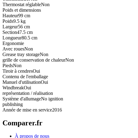
Thermostat réglable
Non
Poids et dimensions
Hauteur
99 cm
Poids
9.5 kg
Largeur
56 cm
Section
47.5 cm
Longueur
80.5 cm
Ergonomie
Avec roues
Non
Grease tray storage
Non
grille de conservation de chaleur
Non
Pieds
Non
Tiroir à cendres
Oui
Contenu de l'emballage
Manuel d'utilisation
Oui
Windbreak
Oui
représentation / réalisation
Système d'allumage
No ignition
publishing
Année de mise en service
2016
Comparer.fr
À propos de nous