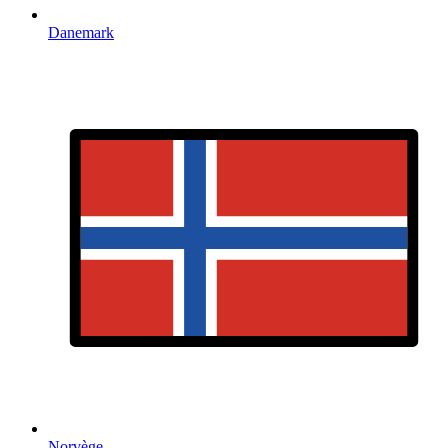
Danemark
Norvège