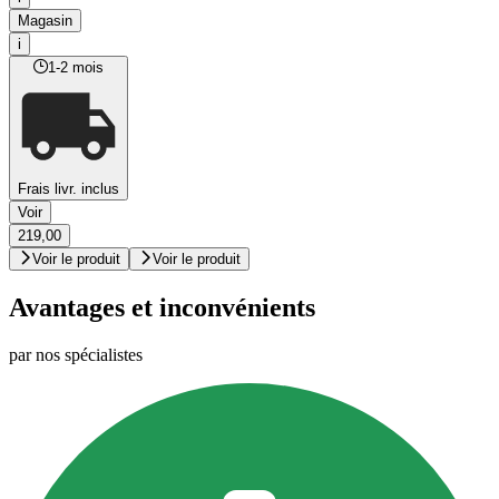
Magasin
i
1-2 mois
Frais livr. inclus
Voir
219,00
Voir le produit
Voir le produit
Avantages et inconvénients
par nos spécialistes