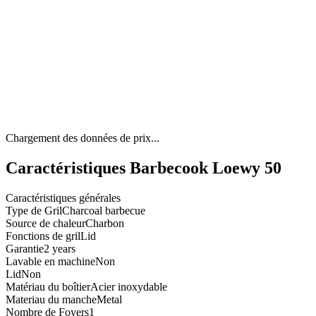
Chargement des données de prix...
Caractéristiques Barbecook Loewy 50
Caractéristiques générales
Type de Gril
Charcoal barbecue
Source de chaleur
Charbon
Fonctions de gril
Lid
Garantie
2 years
Lavable en machine
Non
Lid
Non
Matériau du boîtier
Acier inoxydable
Materiau du manche
Metal
Nombre de Foyers
1