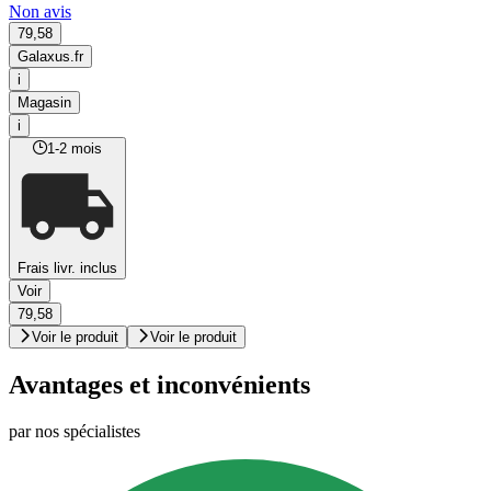
Non avis
79,58
Galaxus.fr
i
Magasin
i
1-2 mois
Frais livr. inclus
Voir
79,58
Voir le produit
Voir le produit
Avantages et inconvénients
par nos spécialistes