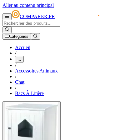
Aller au contenu principal
COMPARER.FR
Catégories
Accueil
/
...
/
Accessoires Animaux
/
Chat
/
Bacs À Litière