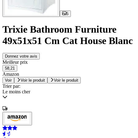
5
Trixie Bathroom Furniture
49x51x51 Cm Cat House Blanc
Donnez votre avis
Meilleur prix
58,21
Amazon
Voir
Voir le produit
Voir le produit
Trier par:
Le moins cher