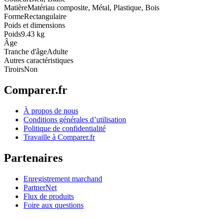
Matière
Matériau composite, Métal, Plastique, Bois
Forme
Rectangulaire
Poids et dimensions
Poids
9.43 kg
Âge
Tranche d'âge
Adulte
Autres caractéristiques
Tiroirs
Non
Comparer.fr
À propos de nous
Conditions générales d’utilisation
Politique de confidentialité
Travaille à Comparer.fr
Partenaires
Enregistrement marchand
PartnerNet
Flux de produits
Foire aux questions