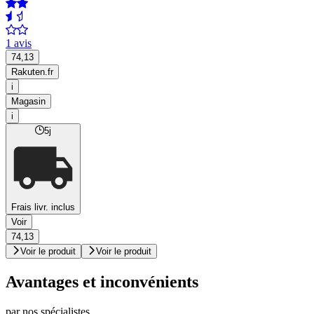
1 avis
74,13
Rakuten.fr
i
Magasin
i
5j
Frais livr. inclus
Voir
74,13
Voir le produit
Voir le produit
Avantages et inconvénients
par nos spécialistes