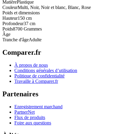
Matière
Plastique
Couleur
Multi, Noir, Noir et blanc, Blanc, Rose
Poids et dimensions
Hauteur
150 cm
Profondeur
37 cm
Poids
8700 Grammes
Âge
Tranche d'âge
Adulte
Comparer.fr
À propos de nous
Conditions générales d’utilisation
Politique de confidentialité
Travaille à Comparer.fr
Partenaires
Enregistrement marchand
PartnerNet
Flux de produits
Foire aux questions