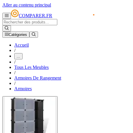
Aller au contenu principal
COMPARER.FR
Catégories
Accueil
/
...
/
Tous Les Meubles
/
Armoires De Rangement
/
Armoires