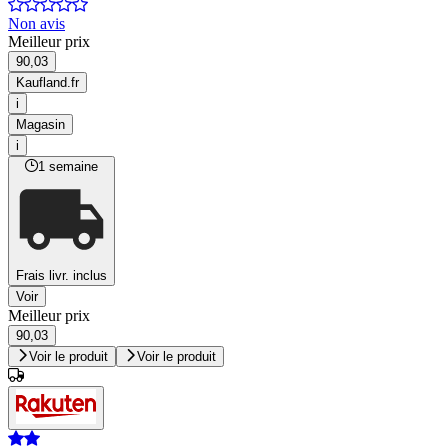
Non avis
Meilleur prix
90,03
Kaufland.fr
i
Magasin
i
1 semaine
Frais livr. inclus
Voir
Meilleur prix
90,03
Voir le produit
Voir le produit