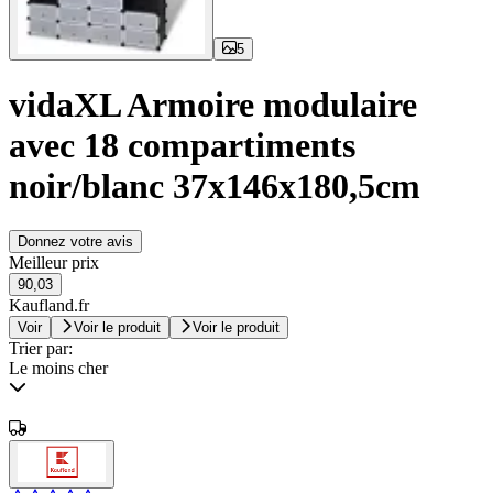
5
vidaXL Armoire modulaire
avec 18 compartiments
noir/blanc 37x146x180,5cm
Donnez votre avis
Meilleur prix
90,03
Kaufland.fr
Voir
Voir le produit
Voir le produit
Trier par:
Le moins cher