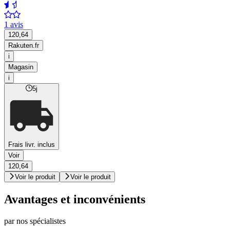
1 avis
120,64
Rakuten.fr
i
Magasin
i
5j
Frais livr. inclus
Voir
120,64
Voir le produit
Voir le produit
Avantages et inconvénients
par nos spécialistes