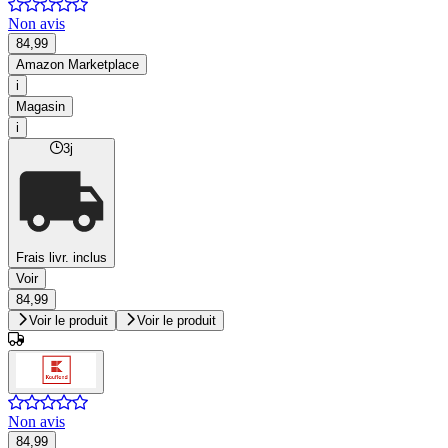
Non avis
84,99
Amazon Marketplace
i
Magasin
i
3j
Frais livr. inclus
Voir
84,99
Voir le produit
Voir le produit
Non avis
84,99