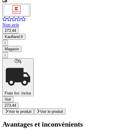
Non avis
273,44
Kaufland.fr
i
Magasin
i
5j
Frais livr. inclus
Voir
273,44
Voir le produit
Voir le produit
Avantages et inconvénients