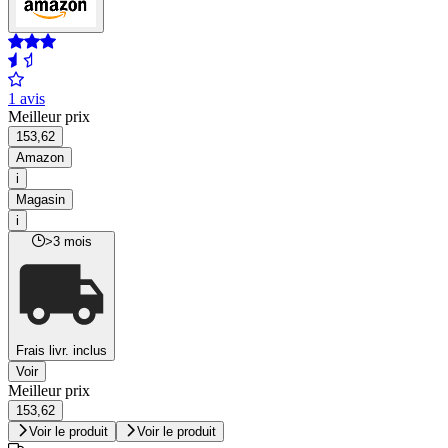
1 avis
Meilleur prix
153,62
Amazon
i
Magasin
i
>3 mois
Frais livr. inclus
Voir
Meilleur prix
153,62
Voir le produit
Voir le produit