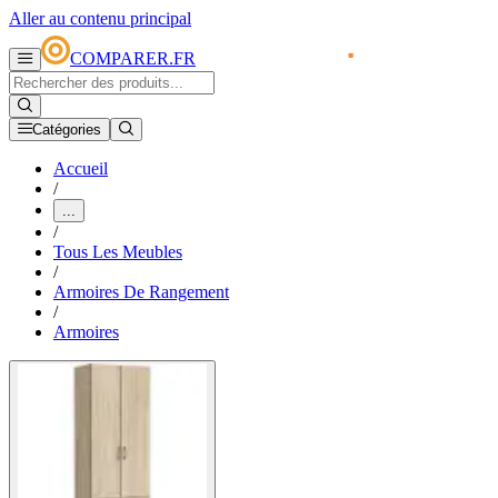
Aller au contenu principal
COMPARER.FR
Catégories
Accueil
/
...
/
Tous Les Meubles
/
Armoires De Rangement
/
Armoires