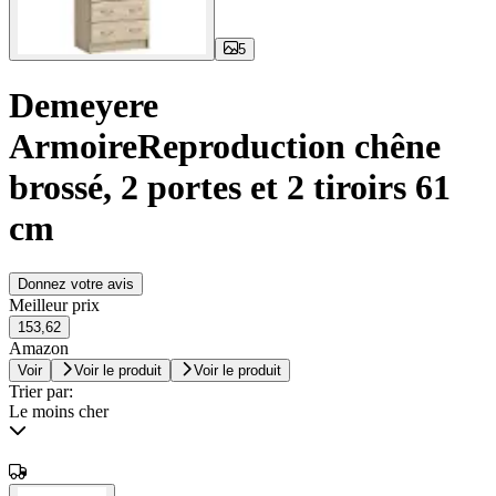
5
Demeyere
ArmoireReproduction chêne
brossé, 2 portes et 2 tiroirs 61
cm
Donnez votre avis
Meilleur prix
153,62
Amazon
Voir
Voir le produit
Voir le produit
Trier par:
Le moins cher