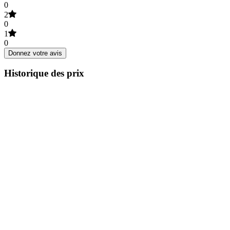
0
2
0
1
0
Donnez votre avis
Historique des prix