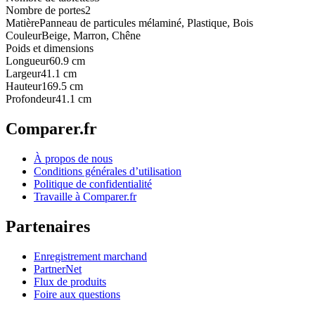
Nombre de portes
2
Matière
Panneau de particules mélaminé, Plastique, Bois
Couleur
Beige, Marron, Chêne
Poids et dimensions
Longueur
60.9 cm
Largeur
41.1 cm
Hauteur
169.5 cm
Profondeur
41.1 cm
Comparer.fr
À propos de nous
Conditions générales d’utilisation
Politique de confidentialité
Travaille à Comparer.fr
Partenaires
Enregistrement marchand
PartnerNet
Flux de produits
Foire aux questions