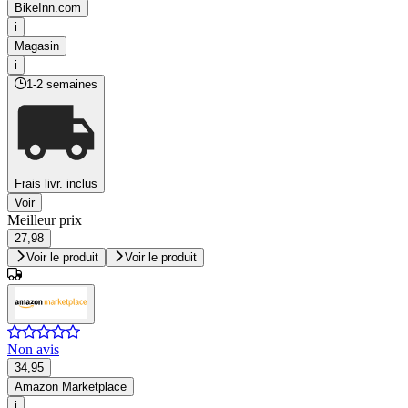
BikeInn.com
i
Magasin
i
1-2 semaines
Frais livr. inclus
Voir
Meilleur prix
27,98
Voir le produit
Voir le produit
Non avis
34,95
Amazon Marketplace
i