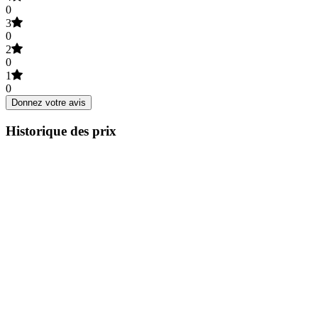
0
3
0
2
0
1
0
Donnez votre avis
Historique des prix