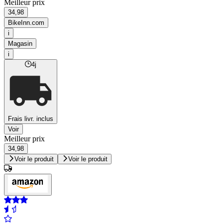
Meilleur prix
34,98
BikeInn.com
i
Magasin
i
4j
Frais livr. inclus
Voir
Meilleur prix
34,98
Voir le produit
Voir le produit