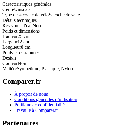
Caractéristiques générales
Genre
Unisexe
Type de sacoche de vélo
Sacoche de selle
Détails techniques
Résistant à l'eau
Non
Poids et dimensions
Hauteur
25 cm
Largeur
12 cm
Longueur
8 cm
Poids
125 Grammes
Design
Couleur
Noir
Matière
Synthétique, Plastique, Nylon
Comparer.fr
À propos de nous
Conditions générales d’utilisation
Politique de confidentialité
Travaille à Comparer.fr
Partenaires