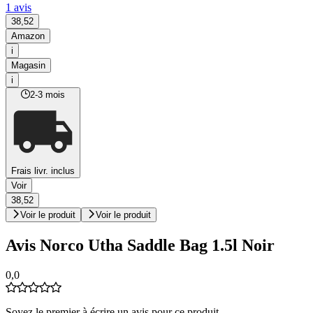
1 avis
38,52
Amazon
i
Magasin
i
2-3 mois
Frais livr. inclus
Voir
38,52
Voir le produit
Voir le produit
Avis Norco Utha Saddle Bag 1.5l Noir
0,0
Soyez le premier à écrire un avis pour ce produit