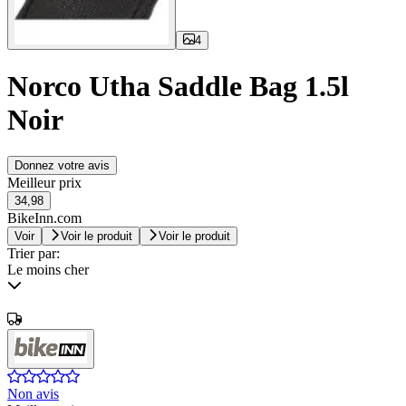
4
Norco Utha Saddle Bag 1.5l
Noir
Donnez votre avis
Meilleur prix
34,98
BikeInn.com
Voir
Voir le produit
Voir le produit
Trier par:
Le moins cher
Non avis