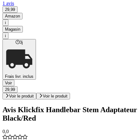
1 avis
29,99
Amazon
i
Magasin
i
3j
Frais livr. inclus
Voir
29,99
Voir le produit
Voir le produit
Avis Klickfix Handlebar Stem Adaptateur
Black/Red
0,0