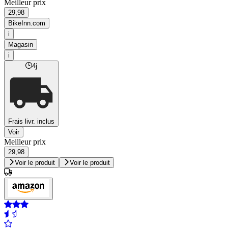
Meilleur prix
29,98
BikeInn.com
i
Magasin
i
4j
Frais livr. inclus
Voir
Meilleur prix
29,98
Voir le produit
Voir le produit