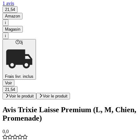
1 avis
21,54
Amazon
i
Magasin
i
3j
Frais livr. inclus
Voir
21,54
Voir le produit
Voir le produit
Avis Trixie Laisse Premium (L, M, Chien,
Promenade)
0,0