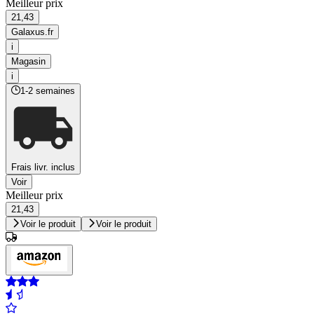
Meilleur prix
21,43
Galaxus.fr
i
Magasin
i
1-2 semaines
Frais livr. inclus
Voir
Meilleur prix
21,43
Voir le produit
Voir le produit