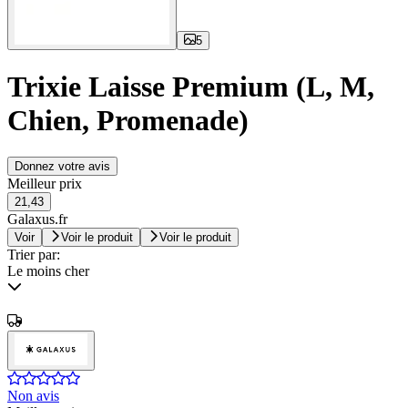
5
Trixie Laisse Premium (L, M,
Chien, Promenade)
Donnez votre avis
Meilleur prix
21,43
Galaxus.fr
Voir
Voir le produit
Voir le produit
Trier par:
Le moins cher
Non avis