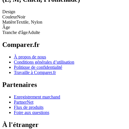
Design
Couleur
Noir
Matière
Textile, Nylon
Âge
Tranche d'âge
Adulte
Comparer.fr
À propos de nous
Conditions générales d’utilisation
Politique de confidentialité
Travaille à Comparer.fr
Partenaires
Enregistrement marchand
PartnerNet
Flux de produits
Foire aux questions
À l'étranger