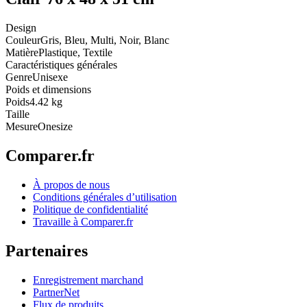
Design
Couleur
Gris, Bleu, Multi, Noir, Blanc
Matière
Plastique, Textile
Caractéristiques générales
Genre
Unisexe
Poids et dimensions
Poids
4.42 kg
Taille
Mesure
Onesize
Comparer.fr
À propos de nous
Conditions générales d’utilisation
Politique de confidentialité
Travaille à Comparer.fr
Partenaires
Enregistrement marchand
PartnerNet
Flux de produits