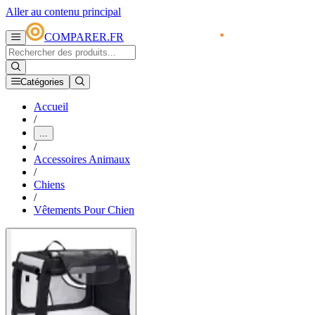
Aller au contenu principal
COMPARER.FR
Catégories
Accueil
/
...
/
Accessoires Animaux
/
Chiens
/
Vêtements Pour Chien