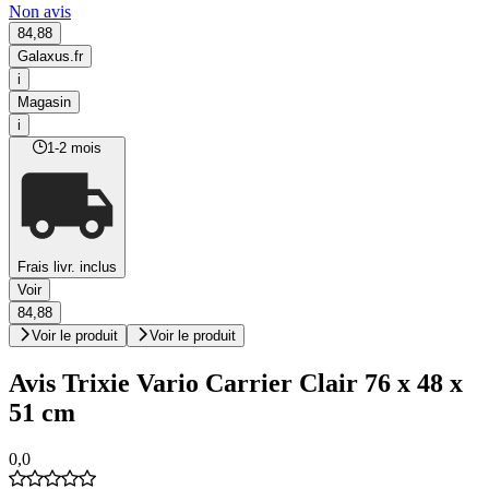
Non avis
84,88
Galaxus.fr
i
Magasin
i
1-2 mois
Frais livr. inclus
Voir
84,88
Voir le produit
Voir le produit
Avis Trixie Vario Carrier Clair 76 x 48 x
51 cm
0,0