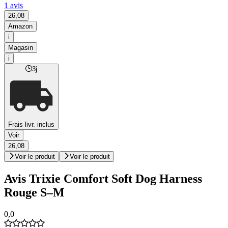
1 avis
26,08
Amazon
i
Magasin
i
3j
Frais livr. inclus
Voir
26,08
Voir le produit
Voir le produit
Avis Trixie Comfort Soft Dog Harness
Rouge S–M
0,0