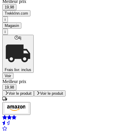
Meilleur prix
19,98
TrekkInn.com
i
Magasin
i
4j
Frais livr. inclus
Voir
Meilleur prix
19,98
Voir le produit
Voir le produit