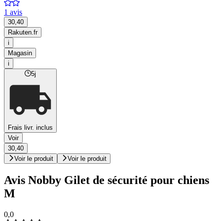
1 avis
30,40
Rakuten.fr
i
Magasin
i
5j
Frais livr. inclus
Voir
30,40
Voir le produit
Voir le produit
Avis Nobby Gilet de sécurité pour chiens
M
0,0