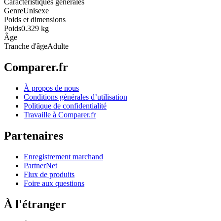
Caractéristiques générales
Genre
Unisexe
Poids et dimensions
Poids
0.329 kg
Âge
Tranche d'âge
Adulte
Comparer.fr
À propos de nous
Conditions générales d’utilisation
Politique de confidentialité
Travaille à Comparer.fr
Partenaires
Enregistrement marchand
PartnerNet
Flux de produits
Foire aux questions
À l'étranger