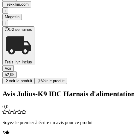
TrekkInn.com
i
Magasin
i
1-2 semaines
Frais livr. inclus
Voir
52,98
Voir le produit
Voir le produit
Avis Julius-K9 IDC Harnais d'alimentatio
0,0
Soyez le premier à écrire un avis pour ce produit
5