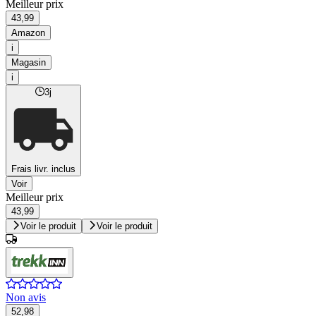
Meilleur prix
43,99
Amazon
i
Magasin
i
3j
Frais livr. inclus
Voir
Meilleur prix
43,99
Voir le produit
Voir le produit
Non avis
52,98