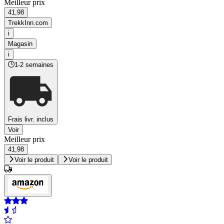
Meilleur prix
41,98
TrekkInn.com
i
Magasin
i
1-2 semaines
Frais livr. inclus
Voir
Meilleur prix
41,98
Voir le produit
Voir le produit