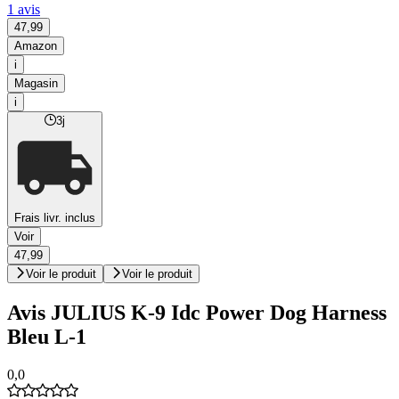
1 avis
47,99
Amazon
i
Magasin
i
3j
Frais livr. inclus
Voir
47,99
Voir le produit
Voir le produit
Avis JULIUS K-9 Idc Power Dog Harness
Bleu L-1
0,0