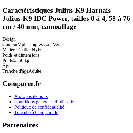
Caractéristiques Julius-K9 Harnais
Julius-K9 IDC Power, tailles 0 à 4, 58 à 76
cm / 40 mm, camouflage
Design
Couleur
Multi, Impression, Vert
Matière
Textile, Nylon
Poids et dimensions
Poids
0.259 kg
Âge
Tranche d'âge
Adulte
Comparer.fr
À propos de nous
Conditions générales d’utilisation
Politique de confidentialité
Travaille à Comparer.fr
Partenaires