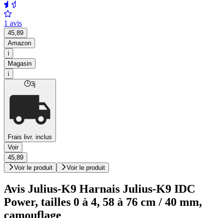
1 avis
45,89
Amazon
i
Magasin
i
3j
Frais livr. inclus
Voir
45,89
Voir le produit
Voir le produit
Avis Julius-K9 Harnais Julius-K9 IDC
Power, tailles 0 à 4, 58 à 76 cm / 40 mm,
camouflage