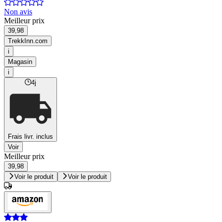
Non avis
Meilleur prix
39,98
TrekkInn.com
i
Magasin
i
4j
Frais livr. inclus
Voir
Meilleur prix
39,98
Voir le produit
Voir le produit