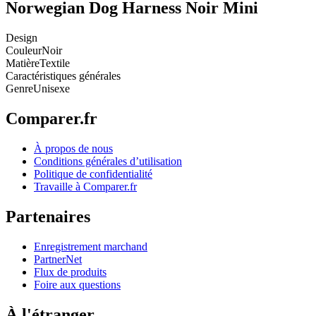
Norwegian Dog Harness Noir Mini
Design
Couleur
Noir
Matière
Textile
Caractéristiques générales
Genre
Unisexe
Comparer.fr
À propos de nous
Conditions générales d’utilisation
Politique de confidentialité
Travaille à Comparer.fr
Partenaires
Enregistrement marchand
PartnerNet
Flux de produits
Foire aux questions
À l'étranger