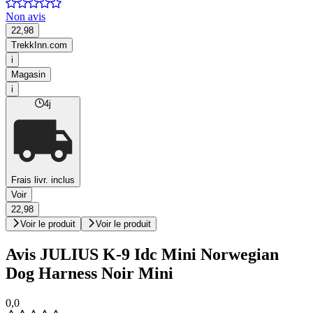
Non avis
22,98
TrekkInn.com
i
Magasin
i
4j
Frais livr. inclus
Voir
22,98
Voir le produit
Voir le produit
Avis JULIUS K-9 Idc Mini Norwegian
Dog Harness Noir Mini
0,0