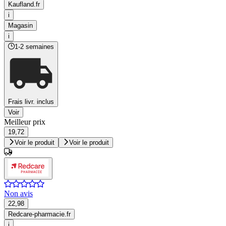
Kaufland.fr
i
Magasin
i
1-2 semaines
Frais livr. inclus
Voir
Meilleur prix
19,72
Voir le produit
Voir le produit
Non avis
22,98
Redcare-pharmacie.fr
i