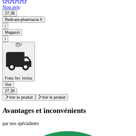
Non avis
27,38
Redcare-pharmacie.fr
i
Magasin
i
?
Frais livr. inclus
Voir
27,38
Voir le produit
Voir le produit
Avantages et inconvénients
par nos spécialistes