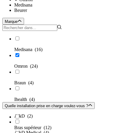
Medisana
Beurer
Marque
Medisana
(16)
Omron
(24)
Braun
(4)
Ihealth
(4)
Quelle installation prise en charge voulez-vous ?
A&D
(2)
Bras supérieur
(12)
A&D Medical
(4)