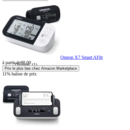
Sanitas
(5)
Scala
(7)
Sencor
(1)
Omron X7 Smart AFib
à partir de
88,00
Thuasne
(1)
Prix le plus bas chez Amazon Marketplace
11% baisse de prix
Timago
(1)
Trisa
(1)
TrueLife
(2)
Withings
(4)