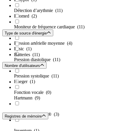
Détection d’arythmie
(11)
Ecomed
(2)
Moniteur de fréquence cardiaque
(11)
Esperanza
(4)
Type de source d'énergie
Pression artérielle moyenne
(4)
Fysic
(1)
Batteries
(11)
Pression diastolique
(11)
Garmin
(1)
Nombre d'utilisateurs
Pression systolique
(11)
Haeger
(1)
Fonction vocale
(0)
Hartmann
(9)
Hartmann Veroval®
(3)
Registres de mémoire
Inventum
(1)