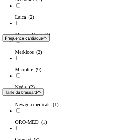
Laica
(2)
Marque Verte
(1)
Fréquence cardiaque
Merkloos
(2)
Microlife
(9)
Nedis
(2)
Taille du brassard
Newgen medicals
(1)
ORO-MED
(1)
Oromed
(8)