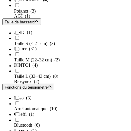
Poignet
(3)
AGI
(1)
Taille de brassard
AND
(1)
Taille S (< 21 cm)
(3)
Beurer
(31)
Taille M (22–32 cm)
(2)
BINTOI
(4)
Taille L (33–43 cm)
(0)
Biosynex
(2)
Fonctions du tensiomètre
Boso
(3)
Arrêt automatique
(10)
Caleffi
(1)
Bluetooth
(6)
Easypix
(1)