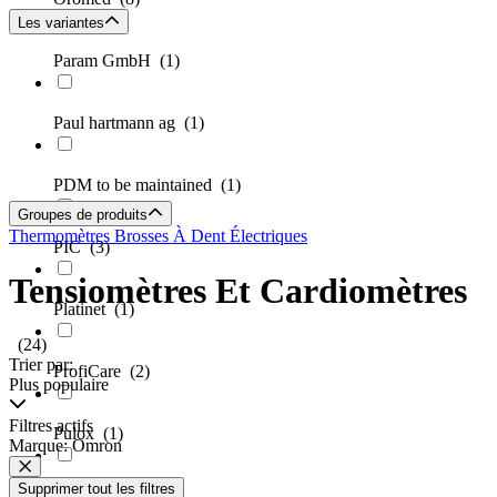
Les variantes
Param GmbH
(1)
Paul hartmann ag
(1)
PDM to be maintained
(1)
Groupes de produits
Thermomètres
Brosses À Dent Électriques
PIC
(3)
Tensiomètres Et Cardiomètres
Platinet
(1)
(24)
Trier par:
ProfiCare
(2)
Plus populaire
Filtres actifs
Pulox
(1)
Marque: Omron
Supprimer tout les filtres
Rossmax
(1)