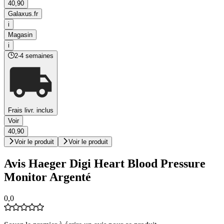
40,90
Galaxus.fr
i
Magasin
i
2-4 semaines
Frais livr. inclus
Voir
40,90
Voir le produit
Voir le produit
Avis Haeger Digi Heart Blood Pressure
Monitor Argenté
0,0