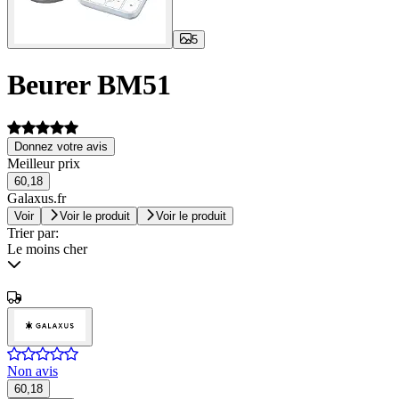
5
Beurer BM51
Donnez votre avis
Meilleur prix
60,18
Galaxus.fr
Voir
Voir le produit
Voir le produit
Trier par:
Le moins cher
Non avis
60,18