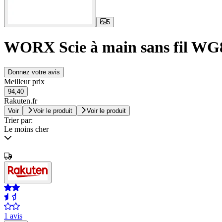
5
WORX Scie à main sans fil WG89
Donnez votre avis
Meilleur prix
94,40
Rakuten.fr
Voir
Voir le produit
Voir le produit
Trier par:
Le moins cher
1 avis