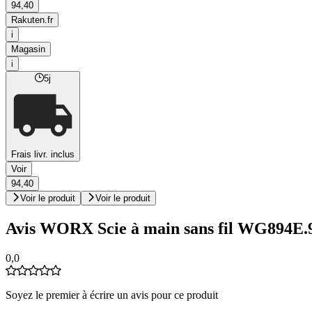
94,40
Rakuten.fr
i
Magasin
i
5j
Frais livr. inclus
Voir
94,40
Voir le produit
Voir le produit
Avis WORX Scie à main sans fil WG894E.9 
0,0
Soyez le premier à écrire un avis pour ce produit