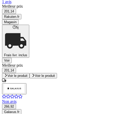
1 avis
Meilleur prix
201,14
Rakuten.fr
Magasin
5j
Frais livr. inclus
Voir
Meilleur prix
201,14
Voir le produit
Voir le produit
Non avis
266,92
Galaxus.fr