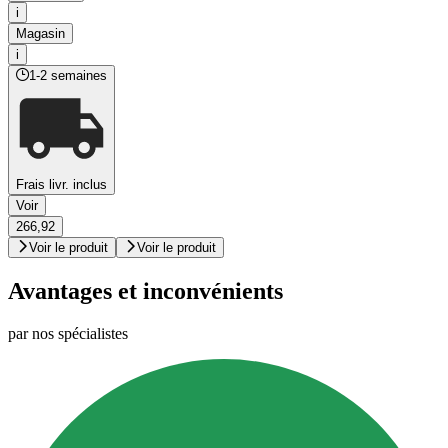
i
Magasin
i
1-2 semaines
Frais livr. inclus
Voir
266,92
Voir le produit
Voir le produit
Avantages et inconvénients
par nos spécialistes