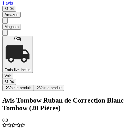
1 avis
61,04
Amazon
i
Magasin
i
3j
Frais livr. inclus
Voir
61,04
Voir le produit
Voir le produit
Avis Tombow Ruban de Correction Blanc
Tombow (20 Pièces)
0,0