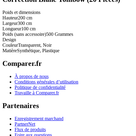
Poids et dimensions
Hauteur
200 cm
Largeur
300 cm
Longueur
100 cm
Poids (sans accessoire)
500 Grammes
Design
Couleur
Transparent, Noir
Matière
Synthétique, Plastique
Comparer.fr
À propos de nous
Conditions générales d’utilisation
Politique de confidentialité
Travaille à Comparer.fr
Partenaires
Enregistrement marchand
PartnerNet
Flux de produits
Foire aux questions