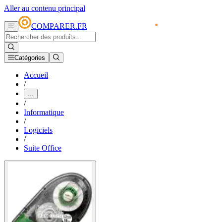
Aller au contenu principal
COMPARER.FR
Catégories
Accueil
/
...
/
Informatique
/
Logiciels
/
Suite Office