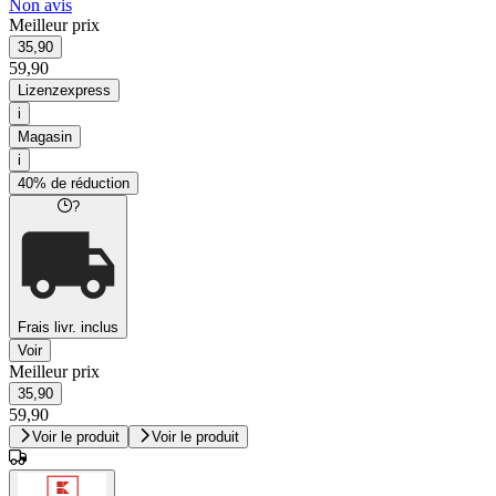
Non avis
Meilleur prix
35,90
59,90
Lizenzexpress
i
Magasin
i
40% de réduction
?
Frais livr. inclus
Voir
Meilleur prix
35,90
59,90
Voir le produit
Voir le produit