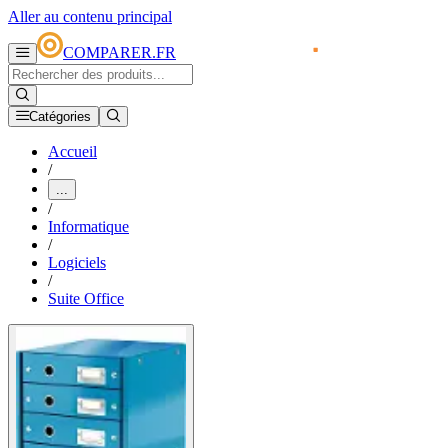
Aller au contenu principal
COMPARER.FR
Catégories
Accueil
/
...
/
Informatique
/
Logiciels
/
Suite Office