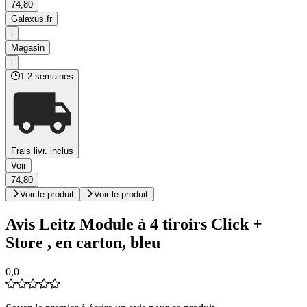
74,80
Galaxus.fr
i
Magasin
i
1-2 semaines
Frais livr. inclus
Voir
74,80
Voir le produit
Voir le produit
Avis Leitz Module à 4 tiroirs Click +
Store , en carton, bleu
0,0