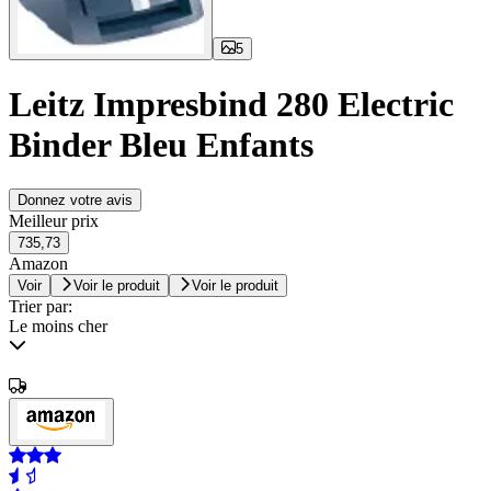
5
Leitz Impresbind 280 Electric
Binder Bleu Enfants
Donnez votre avis
Meilleur prix
735,73
Amazon
Voir
Voir le produit
Voir le produit
Trier par:
Le moins cher