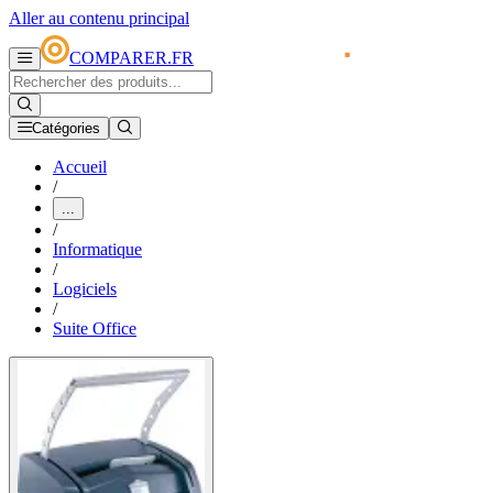
Aller au contenu principal
COMPARER.FR
Catégories
Accueil
/
...
/
Informatique
/
Logiciels
/
Suite Office