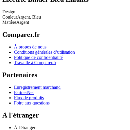
Design
Couleur
Argent, Bleu
Matière
Argent
Comparer.fr
À propos de nous
Conditions générales d’utilisation
Politique de confidentialité
Travaille à Comparer.fr
Partenaires
Enregistrement marchand
PartnerNet
Flux de produits
Foire aux questions
À l'étranger
À l'étranger: