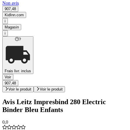
Non avis
907,48
KidInn.com
i
Magasin
i
?
Frais livr. inclus
Voir
907,48
Voir le produit
Voir le produit
Avis Leitz Impresbind 280 Electric
Binder Bleu Enfants
0,0