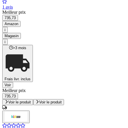
1 avis
Meilleur prix
735,73
Amazon
i
Magasin
i
>3 mois
Frais livr. inclus
Voir
Meilleur prix
735,73
Voir le produit
Voir le produit