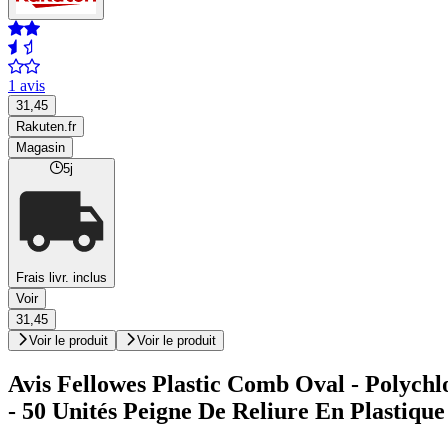
1 avis
31,45
Rakuten.fr
Magasin
5j
Frais livr. inclus
Voir
31,45
Voir le produit
Voir le produit
Avis Fellowes Plastic Comb Oval - Polychl
- 50 Unités Peigne De Reliure En Plastiq