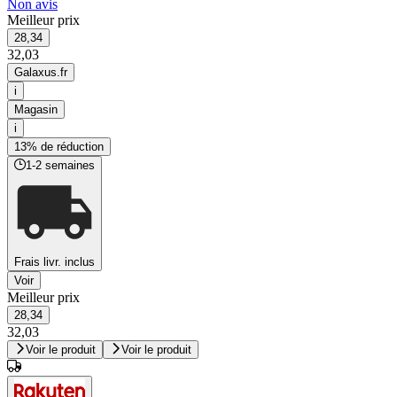
Non avis
Meilleur prix
28,34
32,03
Galaxus.fr
i
Magasin
i
13% de réduction
1-2 semaines
Frais livr. inclus
Voir
Meilleur prix
28,34
32,03
Voir le produit
Voir le produit