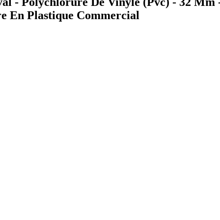
al - Polychlorure De Vinyle (Pvc) - 32 Mm 
iure En Plastique Commercial