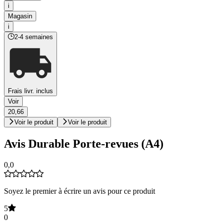
i
Magasin
i
2-4 semaines
Frais livr. inclus
Voir
20,66
Voir le produit
Voir le produit
Avis Durable Porte-revues (A4)
0,0
Soyez le premier à écrire un avis pour ce produit
5
0