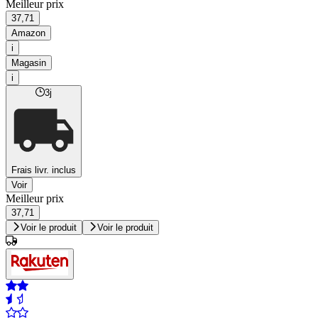
Meilleur prix
37,71
Amazon
i
Magasin
i
3j
Frais livr. inclus
Voir
Meilleur prix
37,71
Voir le produit
Voir le produit