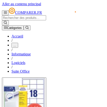
Aller au contenu principal
COMPARER.FR
Catégories
Accueil
/
...
/
Informatique
/
Logiciels
/
Suite Office