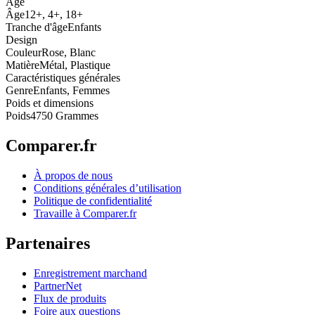
Âge
Âge
12+, 4+, 18+
Tranche d'âge
Enfants
Design
Couleur
Rose, Blanc
Matière
Métal, Plastique
Caractéristiques générales
Genre
Enfants, Femmes
Poids et dimensions
Poids
4750 Grammes
Comparer.fr
À propos de nous
Conditions générales d’utilisation
Politique de confidentialité
Travaille à Comparer.fr
Partenaires
Enregistrement marchand
PartnerNet
Flux de produits
Foire aux questions