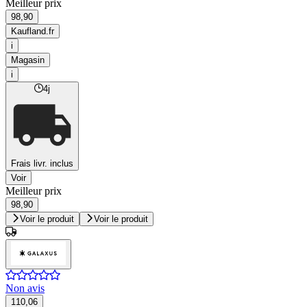
Meilleur prix
98,90
Kaufland.fr
i
Magasin
i
4j
Frais livr. inclus
Voir
Meilleur prix
98,90
Voir le produit
Voir le produit
Non avis
110,06