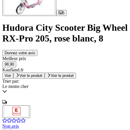
5
Hudora City Scooter Big Wheel
RX-Pro 205, rose blanc, 8
Donnez votre avis
Meilleur prix
98,90
Kaufland.fr
Voir
Voir le produit
Voir le produit
Trier par:
Le moins cher
Non avis