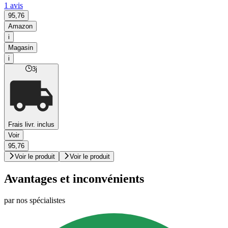
1 avis
95,76
Amazon
i
Magasin
i
3j
Frais livr. inclus
Voir
95,76
Voir le produit
Voir le produit
Avantages et inconvénients
par nos spécialistes