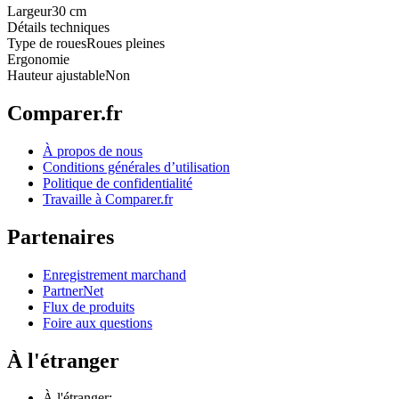
Largeur
30 cm
Détails techniques
Type de roues
Roues pleines
Ergonomie
Hauteur ajustable
Non
Comparer.fr
À propos de nous
Conditions générales d’utilisation
Politique de confidentialité
Travaille à Comparer.fr
Partenaires
Enregistrement marchand
PartnerNet
Flux de produits
Foire aux questions
À l'étranger
À l'étranger: