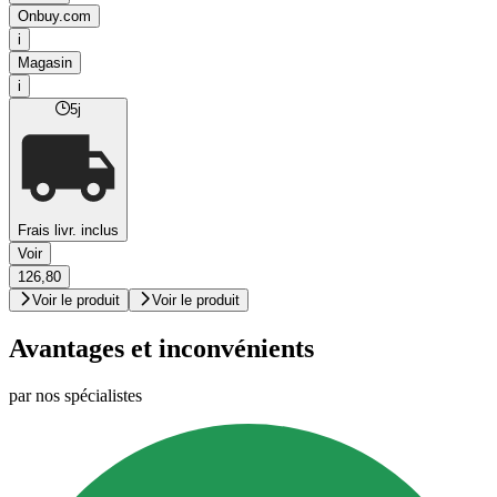
Onbuy.com
i
Magasin
i
5j
Frais livr. inclus
Voir
126,80
Voir le produit
Voir le produit
Avantages et inconvénients
par nos spécialistes