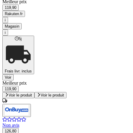
Meilleur prix
119,90
Rakuten.fr
i
Magasin
i
5j
Frais livr. inclus
Voir
Meilleur prix
119,90
Voir le produit
Voir le produit
Non avis
126,80