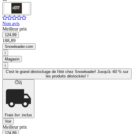
Non avis
Meilleur prix
124,89
188,89
Snowleader.com
i
Magasin
i
C'est le grand déstockage de l'été chez Snowleader! Jusqu'à -60 % sur
les produits déstockés! !
2j
Frais livr. inclus
Voir
Meilleur prix
124,89