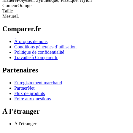
Matière
Polyester, Synthétique, Plastique, Nylon
Couleur
Orange
Taille
Mesure
L
Comparer.fr
À propos de nous
Conditions générales d’utilisation
Politique de confidentialité
Travaille à Comparer.fr
Partenaires
Enregistrement marchand
PartnerNet
Flux de produits
Foire aux questions
À l'étranger
À l'étranger: