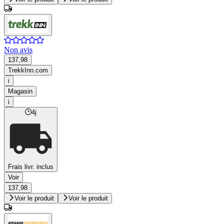
Non avis
137,98
TrekkInn.com
i
Magasin
i
4j
Frais livr. inclus
Voir
137,98
Voir le produit
Voir le produit