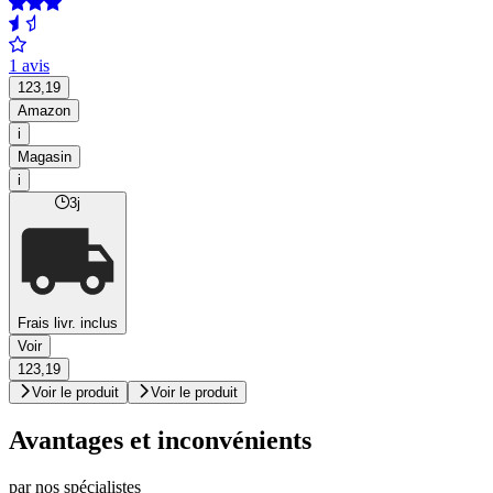
1 avis
123,19
Amazon
i
Magasin
i
3j
Frais livr. inclus
Voir
123,19
Voir le produit
Voir le produit
Avantages et inconvénients
par nos spécialistes