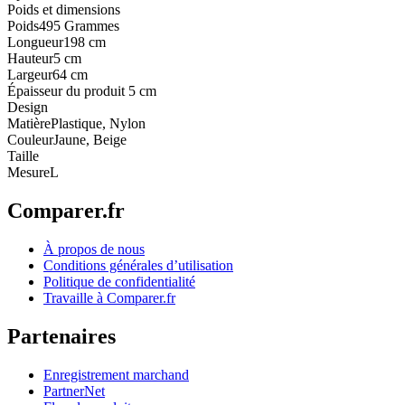
Poids et dimensions
Poids
495 Grammes
Longueur
198 cm
Hauteur
5 cm
Largeur
64 cm
Épaisseur du produit
5 cm
Design
Matière
Plastique, Nylon
Couleur
Jaune, Beige
Taille
Mesure
L
Comparer.fr
À propos de nous
Conditions générales d’utilisation
Politique de confidentialité
Travaille à Comparer.fr
Partenaires
Enregistrement marchand
PartnerNet