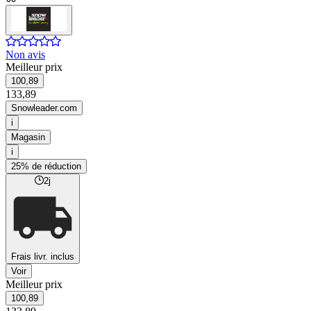
Non avis
Meilleur prix
100,89
133,89
Snowleader.com
i
Magasin
i
25% de réduction
2j
Frais livr. inclus
Voir
Meilleur prix
100,89