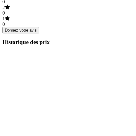
0
2
0
1
0
Donnez votre avis
Historique des prix