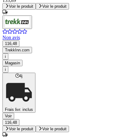
133,89
Voir le produit
Voir le produit
Non avis
116,48
TrekkInn.com
i
Magasin
i
4j
Frais livr. inclus
Voir
116,48
Voir le produit
Voir le produit