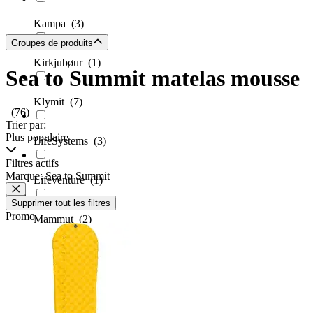
Kampa
(3)
Groupes de produits
Kirkjubøur
(1)
Sea to Summit matelas mousse
Klymit
(7)
(76)
Trier par:
Plus populaire
LifeSystems
(3)
Filtres actifs
Marque: Sea to Summit
Lifeventure
(1)
Supprimer tout les filtres
Promo
Mammut
(2)
Martes
(3)
MFH
(1)