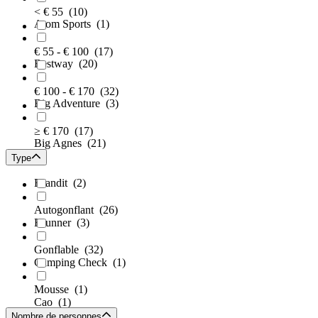
< € 55
(10)
Atom Sports
(1)
€ 55 - € 100
(17)
Bestway
(20)
€ 100 - € 170
(32)
Big Adventure
(3)
≥ € 170
(17)
Big Agnes
(21)
Type
Brandit
(2)
Autogonflant
(26)
Brunner
(3)
Gonflable
(32)
Camping Check
(1)
Mousse
(1)
Cao
(1)
Nombre de personnes