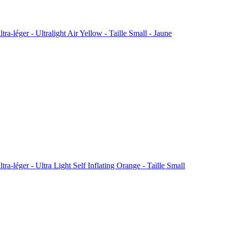
tra-léger - Ultralight Air Yellow - Taille Small - Jaune
tra-léger - Ultra Light Self Inflating Orange - Taille Small