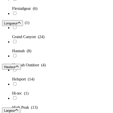
Flextailgear
(6)
Gaiam
(1)
Longueur
Grand Canyon
(24)
Hannah
(8)
Hannah Outdoor
(4)
Hauteur
Helsport
(14)
Hi-tec
(1)
High Peak
(13)
Largeur