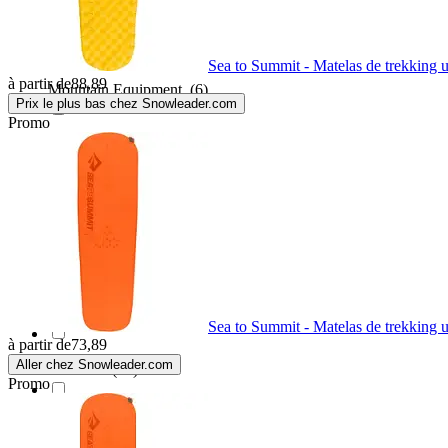
Mil-Tec
(4)
Sea to Summit - Matelas de trekking ul
à partir de
88,89
Mountain Equipment
(6)
Prix le plus bas chez Snowleader.com
Promo
Nemo
(25)
NILS
(4)
Nils Camp
(2)
Nordisk
(11)
Sea to Summit - Matelas de trekking ul
à partir de
73,89
Aller chez Snowleader.com
Normani
(12)
Promo
OKWISH
(1)