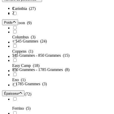
1
Carinthia
(27)
2
Poids
Cocoon
(9)
Columbus
(3)
< 545 Grammes
(24)
Coppens
(1)
545 Grammes - 850 Grammes
(15)
Easy Camp
(18)
850 Grammes - 1785 Grammes
(8)
Eno
(1)
≥ 1785 Grammes
(3)
Épaisseur
Exped
(72)
Ferrino
(5)