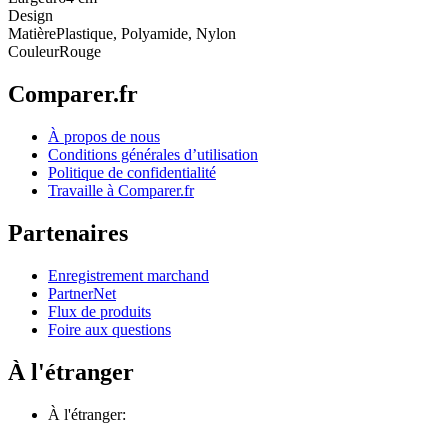
Design
Matière
Plastique, Polyamide, Nylon
Couleur
Rouge
Comparer.fr
À propos de nous
Conditions générales d’utilisation
Politique de confidentialité
Travaille à Comparer.fr
Partenaires
Enregistrement marchand
PartnerNet
Flux de produits
Foire aux questions
À l'étranger
À l'étranger: