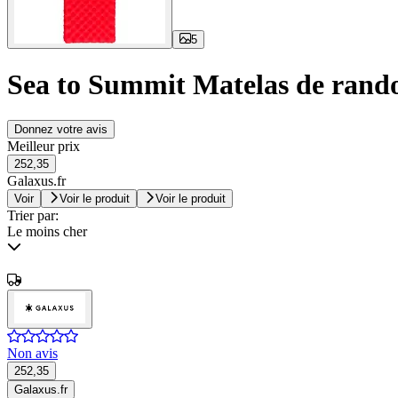
5
Sea to Summit Matelas de rand
Donnez votre avis
Meilleur prix
252,35
Galaxus.fr
Voir
Voir le produit
Voir le produit
Trier par:
Le moins cher
Non avis
252,35
Galaxus.fr